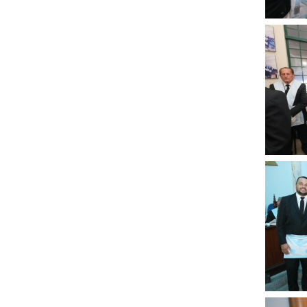
Clique
para
ampli
Clique
para
ampli