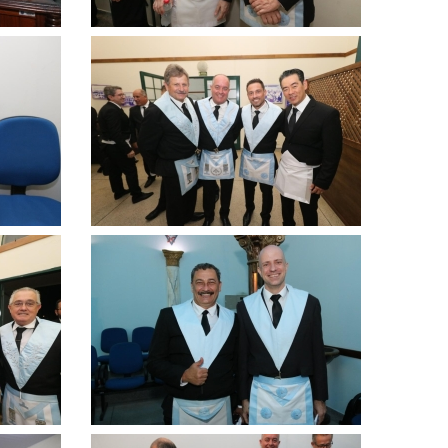
Clique
para
ampliar
Clique
para
ampliar