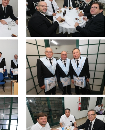
ampliar
Clique
para
ampliar
Clique
para
ampliar