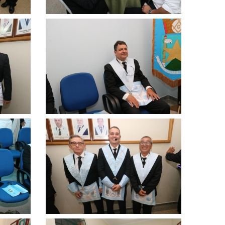
Clique
para
ampliar
Clique
para
ampliar