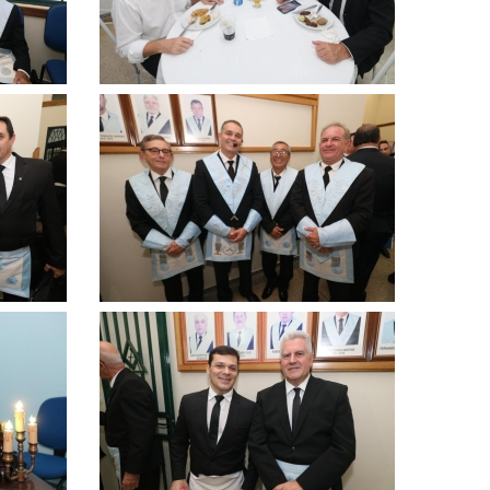
Clique
para
ampliar
Clique
para
ampliar