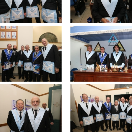
Clique
para
ar
ampliar
Clique
para
ar
ampliar