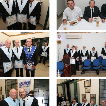
ar
ampliar
Clique
para
ar
ampliar
Clique
para
ar
ampliar