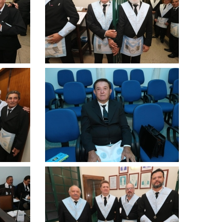
ampliar
Clique
para
ampliar
Clique
para
ampliar