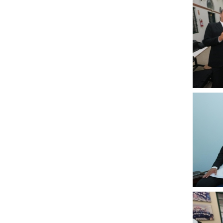
Clique
para
ampli
Clique
para
ampli
Clique
para