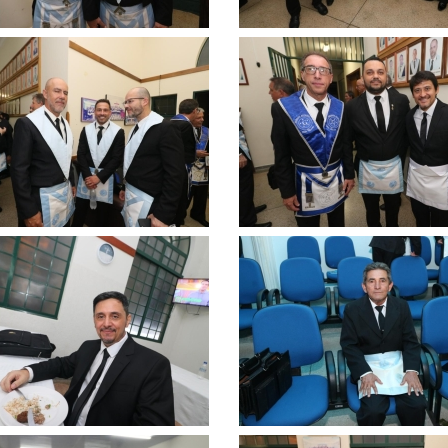
Clique
para
ar
ampliar
Clique
para
ar
ampliar