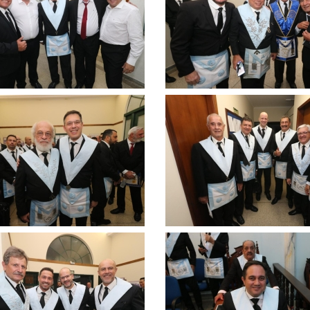
ar
ampliar
Clique
para
ar
ampliar
Clique
para
ar
ampliar