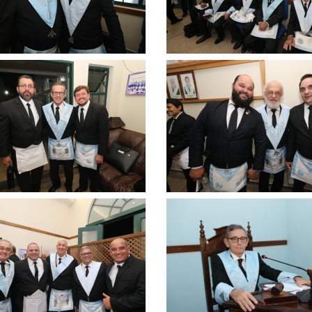
Clique
para
ar
ampliar
Clique
para
ar
ampliar