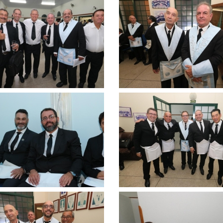
Clique
para
ar
ampliar
Clique
para
ar
ampliar
Clique
para