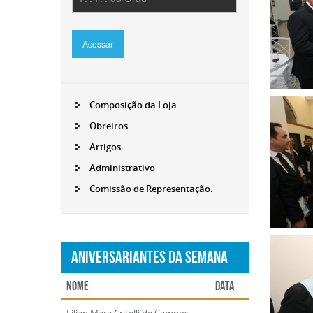
ampli
Acessar
Composição da Loja
Clique
para
Obreiros
ampli
Artigos
Administrativo
Comissão de Representação.
Clique
Aniversariantes da Semana
para
ampli
Nome
Data