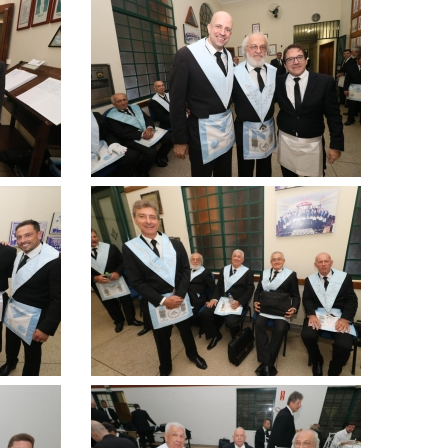
Clique
para
ampliar
Clique
para
ampliar
Clique
para