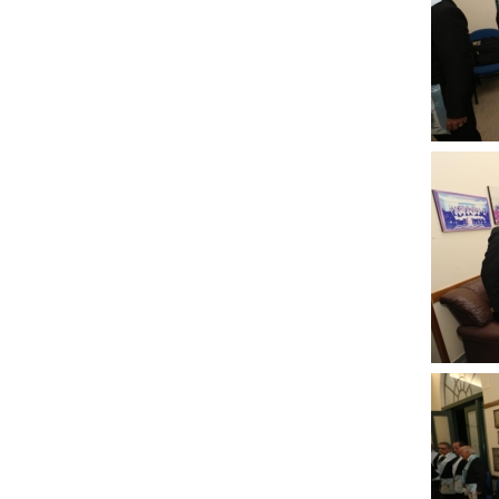
ampli
Clique
para
ampli
Clique
para
ampli