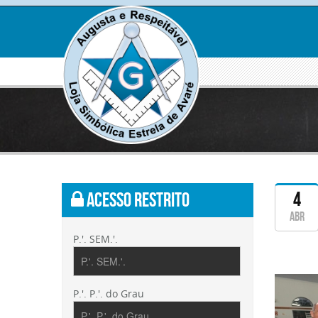
Clique
para
ampli
4
Acesso Restrito
abr
P.'. SEM.'.
Clique
P.'. P.'. do Grau
para