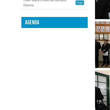
Lilian Mara Critelli de Campos
Hoje
Esposa
Agenda
Clique
para
ampli
Clique
para
ampli