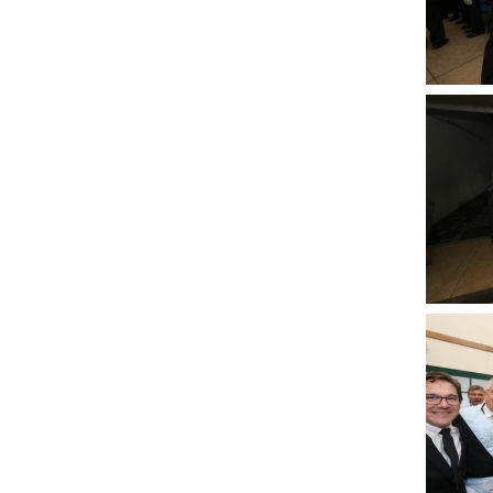
Clique
para
ampli
Clique
para
ampli