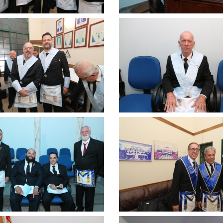
Clique
para
ar
ampliar
Clique
para
ar
ampliar