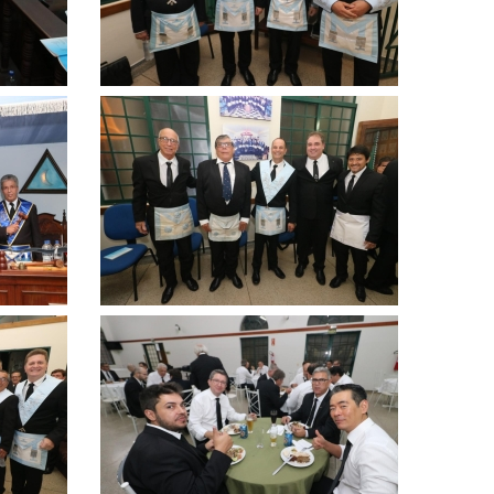
Clique
para
ampliar
Clique
para
ampliar