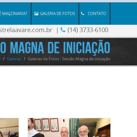
É MAÇONARIA?
GALERIA DE FOTOS
CONTATO
trelaavare.com.br
|
(14) 3733-6100
o Magna de Iniciação
e
/
Galerias
/
Galerias de Fotos - Sessão Magna de Iniciação
Clique
para
ampliar
Clique
para