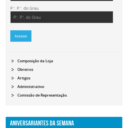
P.'. P.'. do Grau
Acessar
Composição da Loja
Obreiros
Artigos
Administrativo
Comissão de Representação.
Aniversariantes da Semana