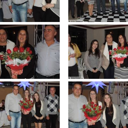
Clique
para
ar
ampliar
Clique
para
ar
ampliar