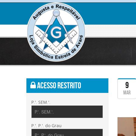
Clique
para
ampli
9
Acesso Restrito
mar
P.'. SEM.'.
Clique
P.'. P.'. do Grau
para