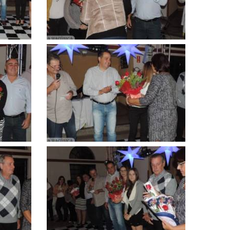
Clique
para
ampliar
Clique
para
ampliar