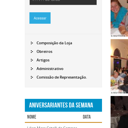
ampli
Acessar
Composição da Loja
Clique
para
Obreiros
ampli
Artigos
Administrativo
Comissão de Representação.
Clique
Aniversariantes da Semana
para
ampli
Nome
Data