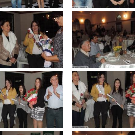
Clique
para
ar
ampliar
Clique
para
ar
ampliar