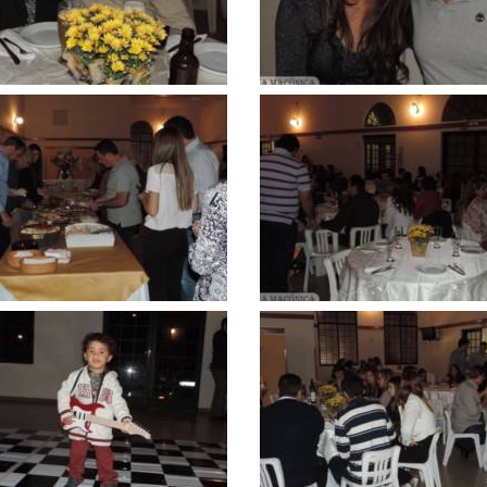
Clique
para
ar
ampliar
Clique
para
ar
ampliar