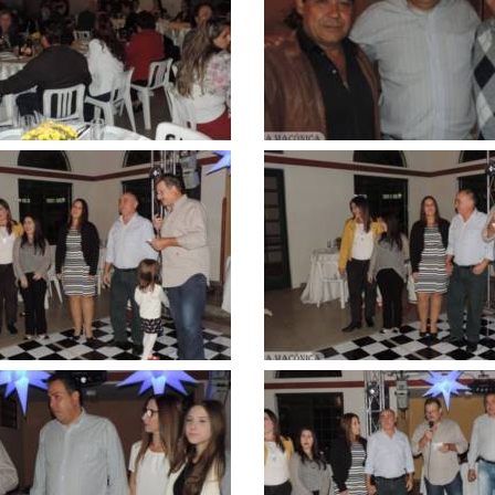
ar
ampliar
Clique
para
ar
ampliar
Clique
para
ar
ampliar