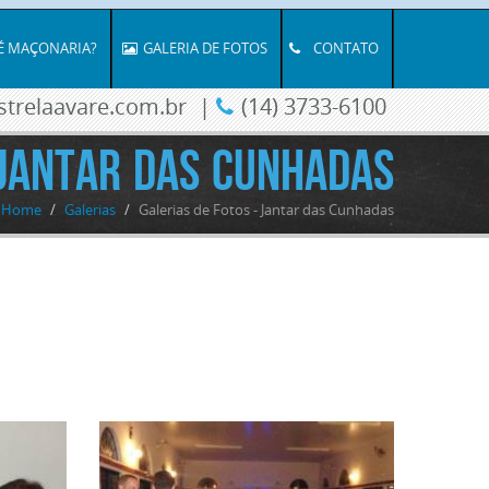
É MAÇONARIA?
GALERIA DE FOTOS
CONTATO
trelaavare.com.br
|
(14) 3733-6100
Jantar das Cunhadas
Home
/
Galerias
/
Galerias de Fotos - Jantar das Cunhadas
Clique
para
ampliar
Clique
para