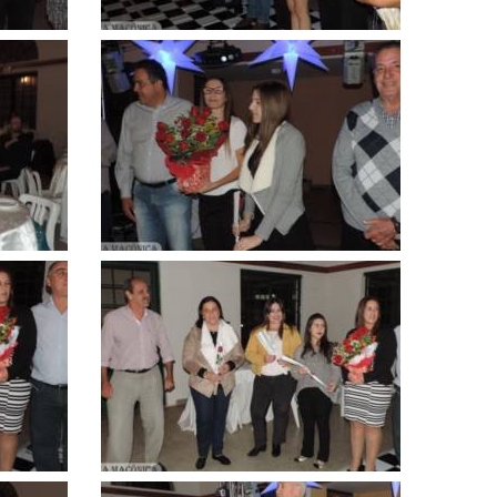
Clique
para
ampliar
Clique
para
ampliar