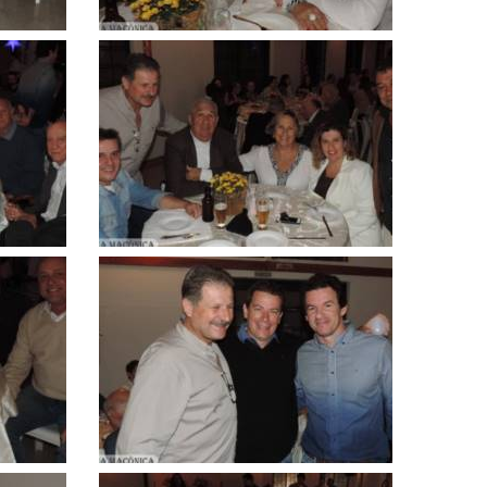
Clique
para
ampliar
Clique
para
ampliar