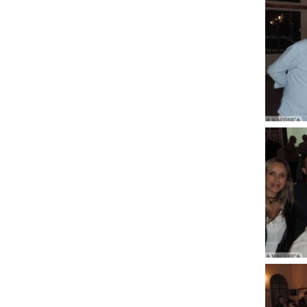
Clique
para
ampli
Clique
para
ampli
Clique
para