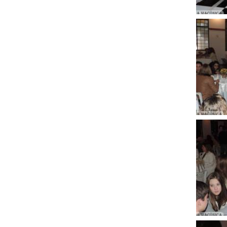
Clique
para
ampli
Clique
para
ampli