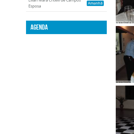
Lilian Mara Critelli de Campos
Amanhã
Esposa
Agenda
Clique
para
ampli
Clique
para
ampli