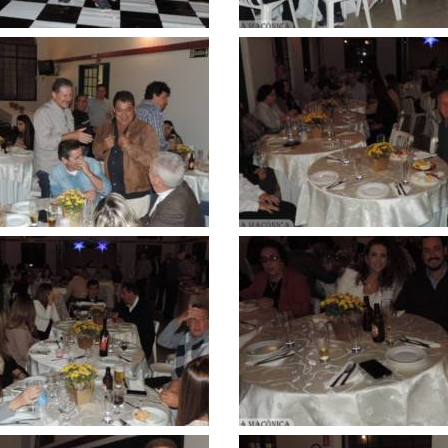
Clique
para
ar
ampliar
Clique
para
ar
ampliar