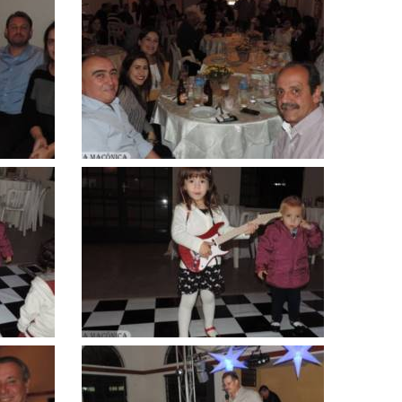
Clique
para
ampliar
Clique
para
ampliar
Clique
para