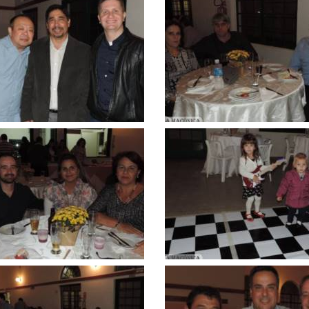
Clique
para
ar
ampliar
Clique
para
ar
ampliar
Clique
para