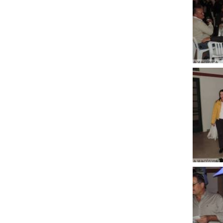
ampli
Clique
para
ampli
Clique
para
ampli