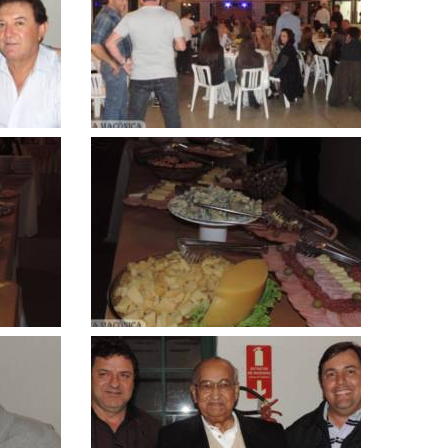
ampliar
Clique
para
ampliar
Clique
para
ampliar