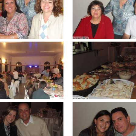
ar
ampliar
Clique
para
ar
ampliar
Clique
para
ar
ampliar