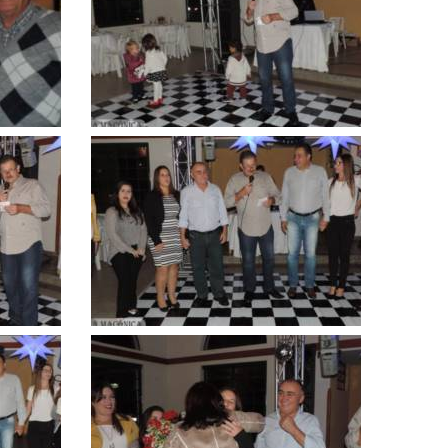
ampliar
Clique
para
ampliar
Clique
para
ampliar