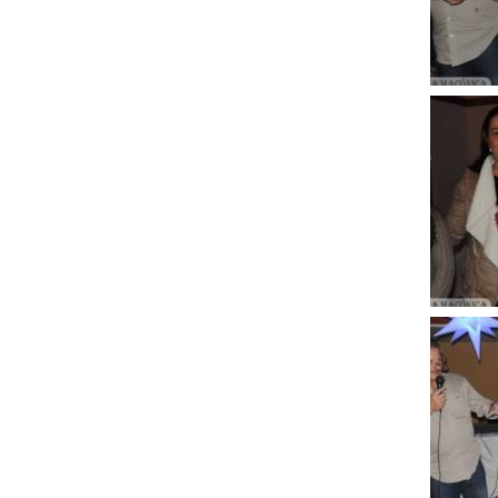
Clique
para
ampli
Clique
para
ampli