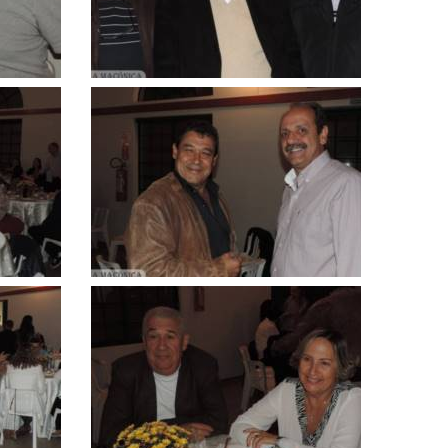
Clique
para
ampliar
Clique
para
ampliar