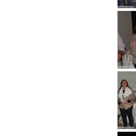
Clique
para
ampli
Clique
para
ampli